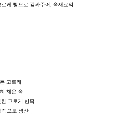
고로케 빵으로 감싸주어, 속재료의
든 고로케
히 채운 속
깃한 고로케 반죽
위생적으로 생산