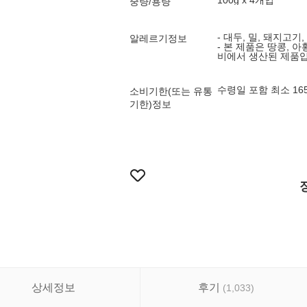
100g x 4개입
중량/용량
- 대두, 밀, 돼지고기
알레르기정보
- 본 제품은 땅콩, 
비에서 생산된 제품입
수령일 포함 최소 1
소비기한(또는 유통
기한)정보
상세정보
후기
(
1,033
)