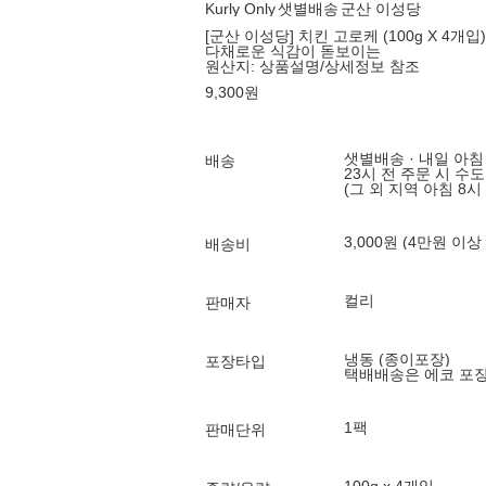
Kurly Only
샛별배송
군산 이성당
[군산 이성당] 치킨 고로케 (100g X 4개입)
다채로운 식감이 돋보이는
원산지:
상품설명/상세정보 참조
9,300
원
샛별배송 · 내일 아침
배송
23시 전 주문 시 수
(그 외 지역 아침 8시
3,000원 (4만원 이상
배송비
컬리
판매자
냉동 (종이포장)
포장타입
택배배송은 에코 포
1팩
판매단위