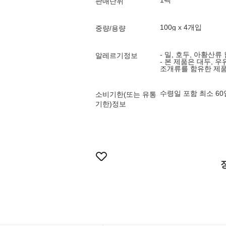
1팩
판매단위
100g x 4개입
중량/용량
- 밀, 호두, 아황산류
알레르기정보
- 본 제품은 대두, 우
조개류를 함유한 제품
수령일 포함 최소 6
소비기한(또는 유통
기한)정보