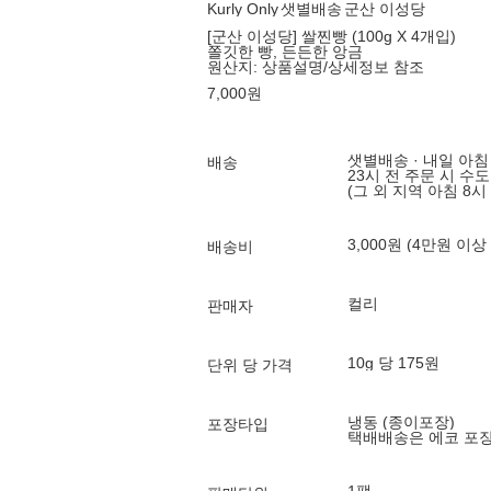
Kurly Only
샛별배송
군산 이성당
[군산 이성당] 쌀찐빵 (100g X 4개입)
쫄깃한 빵, 든든한 앙금
원산지:
상품설명/상세정보 참조
7,000
원
샛별배송 · 내일 아침
배송
23시 전 주문 시 수
(그 외 지역 아침 8시
3,000원 (4만원 이상
배송비
컬리
판매자
10g 당 175원
단위 당 가격
냉동 (종이포장)
포장타입
택배배송은 에코 포