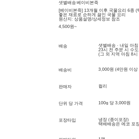
샛별배송
베이비본죽
[베이비본죽] 13개월 이후 국물요리 6종 (
좋은 재료로 순하게 끓인 국물 요리
원산지:
상품설명/상세정보 참조
4,500
원
~
샛별배송 · 내일 아침
배송
23시 전 주문 시 수
(그 외 지역 아침 8시
3,000원 (4만원 이상
배송비
컬리
판매자
100g 당 3,000원
단위 당 가격
냉장 (종이포장)
포장타입
택배배송은 에코 포