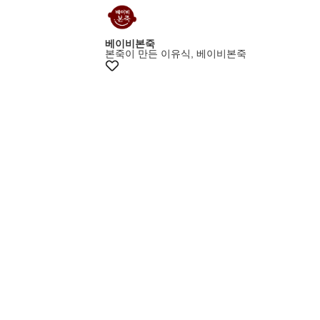
베이비본죽
본죽이 만든 이유식, 베이비본죽