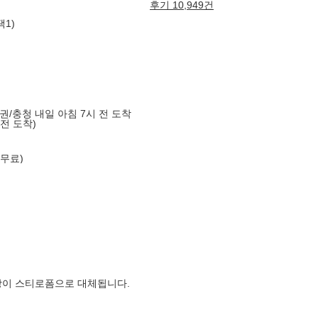
후기 10,949건
택1)
도권/충청 내일 아침 7시 전 도착
 전 도착)
 무료)
장이 스티로폼으로 대체됩니다.