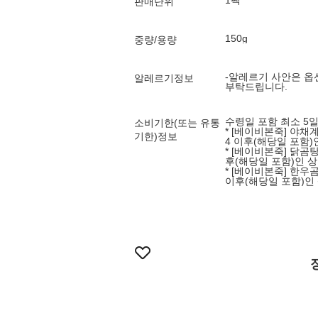
1팩
판매단위
150g
중량/용량
-알레르기 사안은 옵
알레르기정보
부탁드립니다.
수령일 포함 최소 5
소비기한(또는 유통
* [베이비본죽] 야채계란
기한)정보
4 이후(해당일 포함)
* [베이비본죽] 닭곰탕:
후(해당일 포함)인 
* [베이비본죽] 한우곰탕
이후(해당일 포함)인