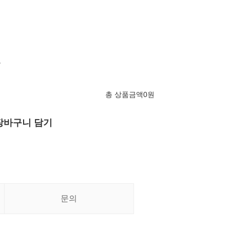
능
총 상품금액
0
원
장바구니 담기
문의