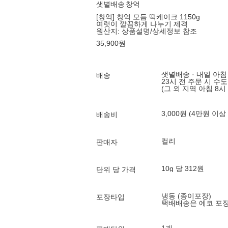
샛별배송
창억
[창억] 창억 모듬 떡케이크 1150g
여럿이 깔끔하게 나누기 제격
원산지:
상품설명/상세정보 참조
35,900
원
샛별배송 · 내일 아침
배송
23시 전 주문 시 수
(그 외 지역 아침 8시
3,000원 (4만원 이상
배송비
컬리
판매자
10g 당 312원
단위 당 가격
냉동 (종이포장)
포장타입
택배배송은 에코 포