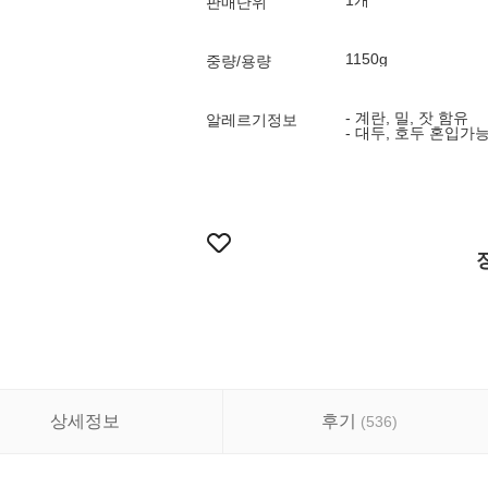
1개
판매단위
1150g
중량/용량
- 계란, 밀, 잣 함유
알레르기정보
- 대두, 호두 혼입가
상세정보
후기
(
536
)