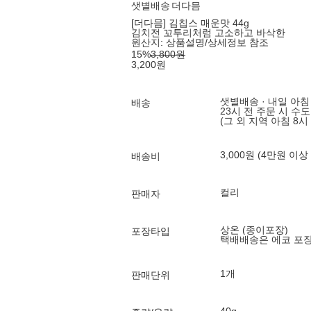
샛별배송
더다믐
[더다믐] 김칩스 매운맛 44g
김치전 꼬투리처럼 고소하고 바삭한
원산지:
상품설명/상세정보 참조
15
%
3,800
원
3,200
원
샛별배송 · 내일 아침
배송
23시 전 주문 시 수
(그 외 지역 아침 8시
3,000원 (4만원 이상
배송비
컬리
판매자
상온 (종이포장)
포장타입
택배배송은 에코 포
1개
판매단위