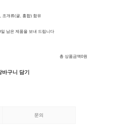
우, 조개류(굴, 홍합) 함유
10일 남은 제품을 보내 드립니다
총 상품금액
0
원
장바구니 담기
문의