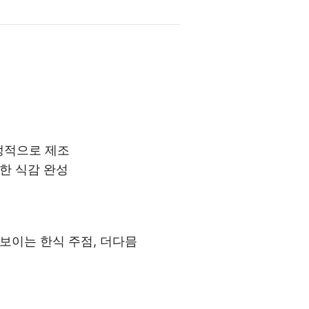
위생적으로 제조
한 식감 완성
보이는 한식 주점, 더다믐