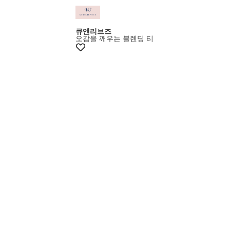
큐앤리브즈
오감을 깨우는 블렌딩 티