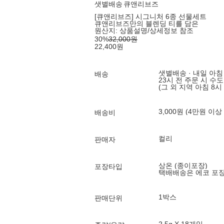
샛별배송
큐앤리브즈
[큐앤리브즈] 시그니처 6종 선물세트
큐앤리브즈만의 블렌딩 티를 담은
원산지:
상품설명/상세정보 참조
30
%
32,000
원
22,400
원
샛별배송 · 내일 아침
배송
23시 전 주문 시 수
(그 외 지역 아침 8시
3,000원 (4만원 이상
배송비
컬리
판매자
상온 (종이포장)
포장타입
택배배송은 에코 포
1박스
판매단위