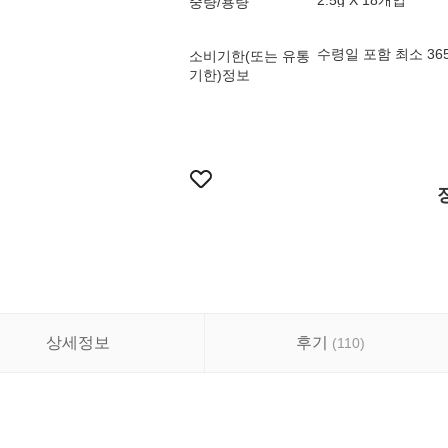
2.5g X 18개입
중량/용량
수령일 포함 최소 3
소비기한(또는 유통
기한)정보
상세정보
후기
(
110
)