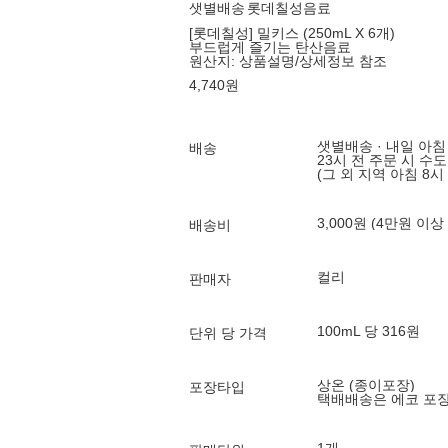
샛별배송
롯데칠성음료
[롯데칠성] 밀키스 (250mL X 6개)
부드럽게 즐기는 탄산음료
원산지:
상품설명/상세정보 참조
4,740
원
샛별배송 · 내일 아침
배송
23시 전 주문 시 수
(그 외 지역 아침 8시
3,000원 (4만원 이상
배송비
컬리
판매자
100mL 당 316원
단위 당 가격
상온 (종이포장)
포장타입
택배배송은 에코 포