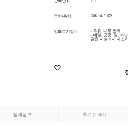
1개
판매단위
250mL * 6개
중량/용량
- 우유, 대두 함유
알레르기정보
- 메밀, 땅콩, 밀, 
같은 시설에서 제조하
상세정보
후기
(
2,454
)