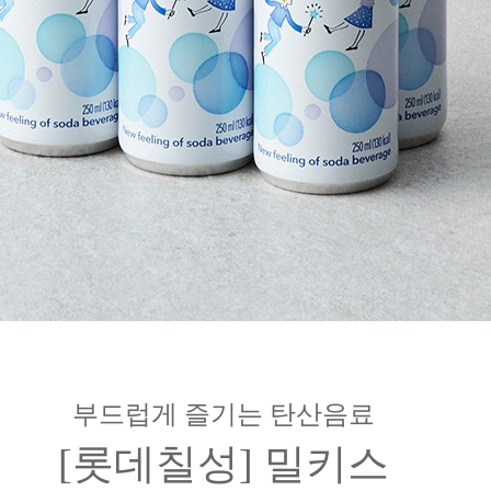
부드럽게 즐기는 탄산음료
[롯데칠성] 밀키스