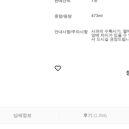
1병
판매단위
473ml
중량/용량
사과의 수확시기, 열
안내사항/주의사항
양에 차이가 있을 수
서 드시길 권장드립니
상세정보
후기
(
1,358
)