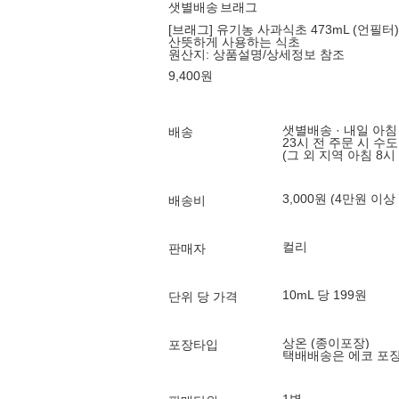
샛별배송
브래그
[브래그] 유기농 사과식초 473mL (언필터)
산뜻하게 사용하는 식초
원산지:
상품설명/상세정보 참조
9,400
원
샛별배송 · 내일 아침
배송
23시 전 주문 시 수
(그 외 지역 아침 8시
3,000원 (4만원 이상
배송비
컬리
판매자
10mL 당 199원
단위 당 가격
상온 (종이포장)
포장타입
택배배송은 에코 포