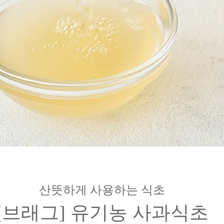
산뜻하게 사용하는 식초
[브래그] 유기농 사과식초