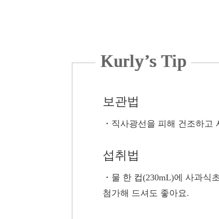
Kurly’s Tip
보관법
・
직사광선을 피해 건조하고 
섭취법
・
물 한 컵(230mL)에 사과
첨가해 드셔도 좋아요.