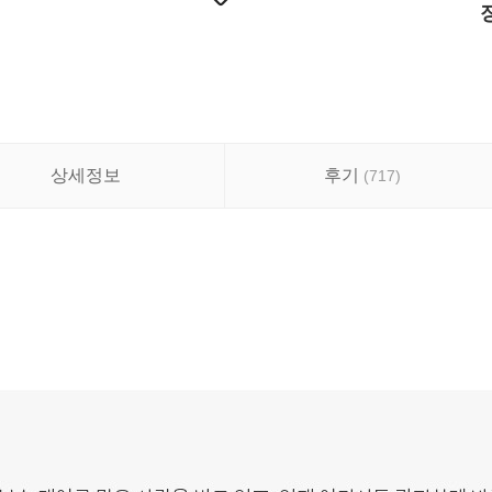
상세정보
후기
(
717
)