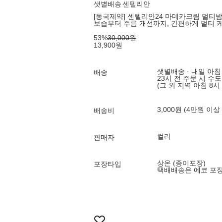
샛별배송
센텔리안
[동국제약] 센텔리안24 마데카크림 멀티밤 
보습부터 주름 개선까지, 간편하게 멀티 
53
%
30,000
원
13,900
원
샛별배송 · 내일 아침
배송
23시 전 주문 시 수
(그 외 지역 아침 8시
3,000원 (4만원 이상
배송비
컬리
판매자
상온 (종이포장)
포장타입
택배배송은 에코 포