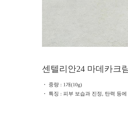
센텔리안24 마데카크림
・ 중량
: 1개(10g)
・ 특징
: 피부 보습과 진정, 탄력 등