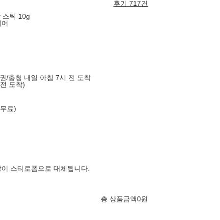
후기 717건
스틱 10g
케어
도권/충청 내일 아침 7시 전 도착
 전 도착)
 무료)
장이 스티로폼으로 대체됩니다.
총 상품금액
0
원