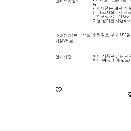
- 돼지고기, 토마토, 
알레르기정보
유
- 이 제품은 계란, 
은 제조시설에서 제조
- 본 포장재는 전자
지용 용기를 사용하시
수령일로 부터 155일
소비기한(또는 유통
기한)정보
해당 상품은 냉동 
안내사항
이미 냉동된 바 있으