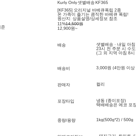
Kurly Only
샛별배송
KF365
[KF365] 오리지널 바베큐폭립 2종
온 가족이 즐기는 큼직한 바베큐 폭립!
원산지:
상품설명/상세정보 참조
11
%
14,500
원
기준
12,900
원
~
샛별배송 · 내일 아침
배송
23시 전 주문 시 수
(그 외 지역 아침 8시
3,000원 (4만원 이상
배송비
컬리
판매자
냉동 (종이포장)
포장타입
택배배송은 에코 포
1kg(500g*2) / 500g
중량/용량