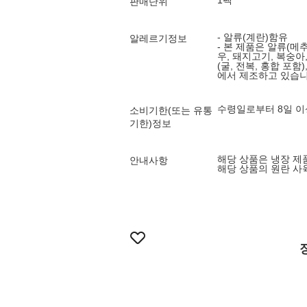
1팩
판매단위
- 알류(계란)함유
알레르기정보
- 본 제품은 알류(메추리
우, 돼지고기, 복숭아
(굴, 전복, 홍합 포
에서 제조하고 있습니
수령일로부터 8일 이
소비기한(또는 유통
기한)정보
해당 상품은 냉장 제
안내사항
해당 상품의 원란 사