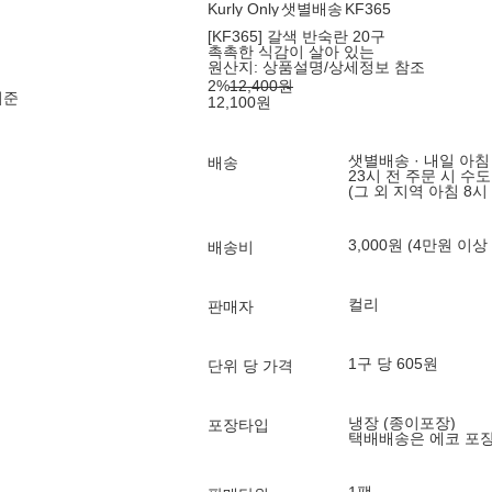
Kurly Only
샛별배송
KF365
[KF365] 갈색 반숙란 20구
촉촉한 식감이 살아 있는
원산지:
상품설명/상세정보 참조
2
%
12,400
원
기준
12,100
원
샛별배송 · 내일 아침
배송
23시 전 주문 시 수
(그 외 지역 아침 8시
3,000원 (4만원 이상
배송비
컬리
판매자
1구 당 605원
단위 당 가격
냉장 (종이포장)
포장타입
택배배송은 에코 포