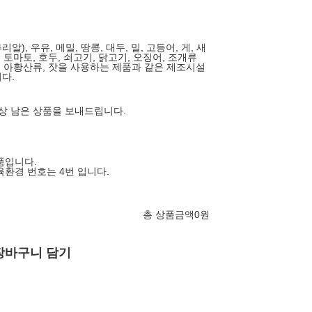
알), 우유, 메밀, 땅콩, 대두, 밀, 고등어, 게, 새
, 토마토, 호두, 쇠고기, 닭고기, 오징어, 조개류
함), 아황산류, 잣을 사용하는 제품과 같은 제조시설
다.
상 남은 상품을 보내드립니다.
품입니다.
육환경 번호는 4번 입니다.
총 상품금액
0
원
장바구니 담기