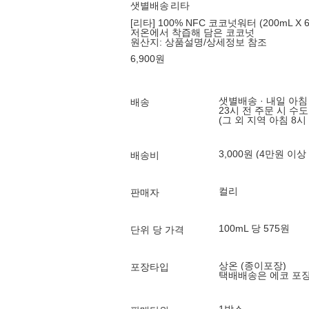
샛별배송
리타
[리타] 100% NFC 코코넛워터 (200mL X 
저온에서 착즙해 담은 코코넛
원산지:
상품설명/상세정보 참조
6,900
원
샛별배송 · 내일 아침
배송
23시 전 주문 시 수
(그 외 지역 아침 8시
3,000원 (4만원 이상
배송비
컬리
판매자
100mL 당 575원
단위 당 가격
상온 (종이포장)
포장타입
택배배송은 에코 포