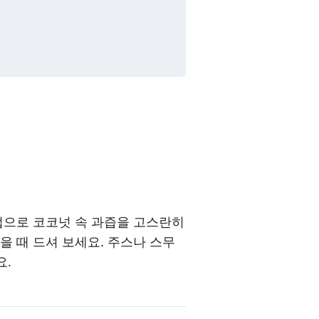
공법으로 코코넛 속 과즙을 고스란히
을 때 드셔 보세요. 주스나 스무
요.