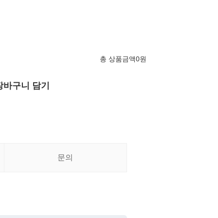
총 상품금액
0
원
장바구니 담기
문의