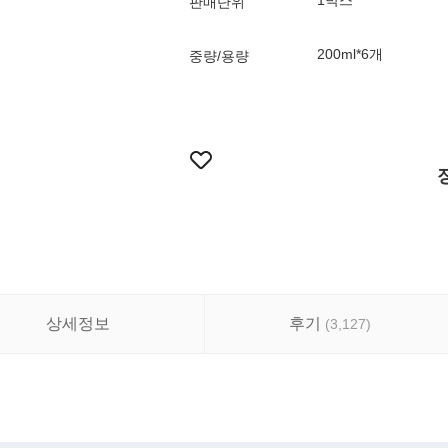
1박스
판매단위
200ml*6개
중량/용량
상세정보
후기
(
3,127
)