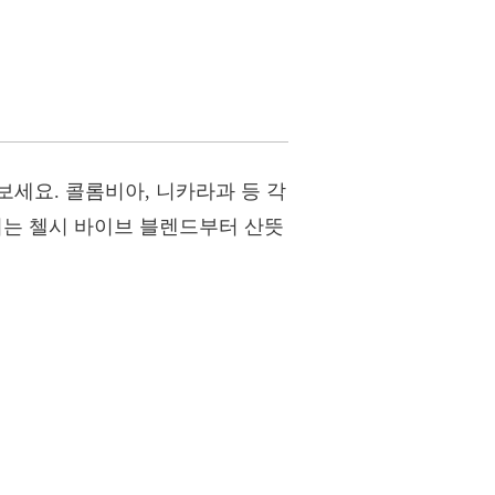
세요. 콜롬비아, 니카라과 등 각
는 첼시 바이브 블렌드부터 산뜻