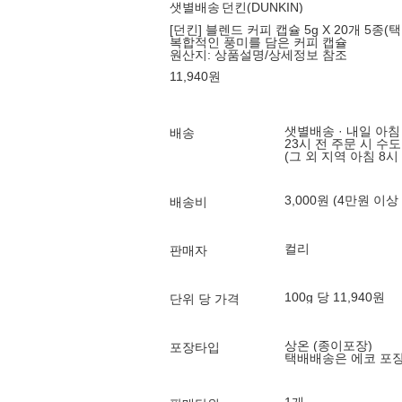
샛별배송
던킨(DUNKIN)
[던킨] 블렌드 커피 캡슐 5g X 20개 5종(
복합적인 풍미를 담은 커피 캡슐
원산지:
상품설명/상세정보 참조
11,940
원
샛별배송 · 내일 아침
배송
23시 전 주문 시 수
(그 외 지역 아침 8시
3,000원 (4만원 이상
배송비
컬리
판매자
100g 당 11,940원
단위 당 가격
상온 (종이포장)
포장타입
택배배송은 에코 포