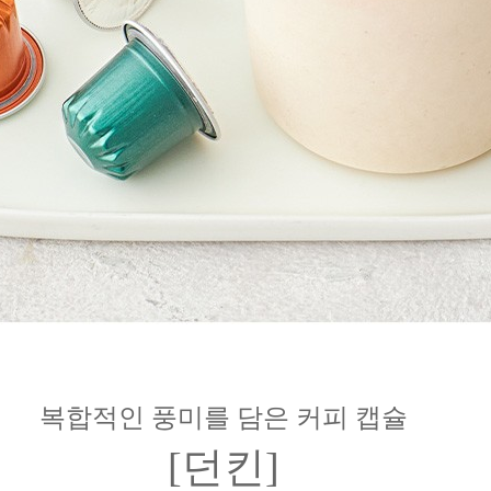
복합적인 풍미를 담은 커피 캡슐
[던킨]