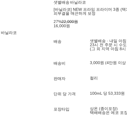
샛별배송
바닐라코
[바닐라코] NEW 프라임 프라이머 3종 (택1
피부결을 매끈하게 보정
27
%
22,000
원
16,000
원
 바닐라코
샛별배송 · 내일 아침
배송
23시 전 주문 시 수
(그 외 지역 아침 8시
3,000원 (4만원 이상
배송비
컬리
판매자
100mL 당 53,333원
단위 당 가격
상온 (종이포장)
포장타입
택배배송은 에코 포