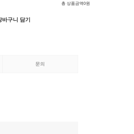
총 상품금액
0
원
장바구니 담기
문의