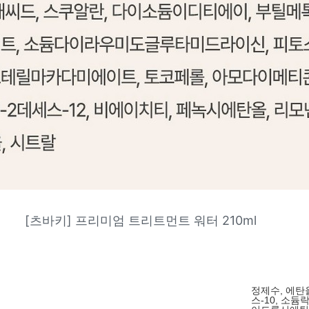
[츠바키] 프리미엄 트리트먼트 워터 210ml
정제수, 에탄
스-10, 소