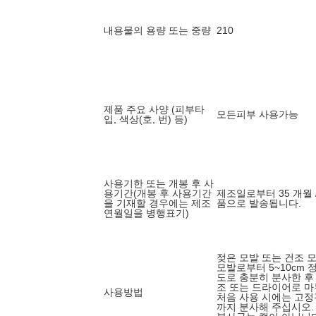
내용물의 용량 또는 중량
210
제품 주요 사양 (피부타
모든피부 사용가능
입, 색상(호, 번) 등)
사용기한 또는 개봉 후 사
용기간(개봉 후 사용기간
제조일로부터 35 개월 
을 기재할 경우에는 제조
품으로 발송됩니다.
연월일을 병행표기)
젖은 모발 또는 건조 
모발로부터 5~10cm
도로 충분히 분사한 후
조 또는 드라이어로 
사용방법
처음 사용 시에는 고정
까지 분사해 주십시오.