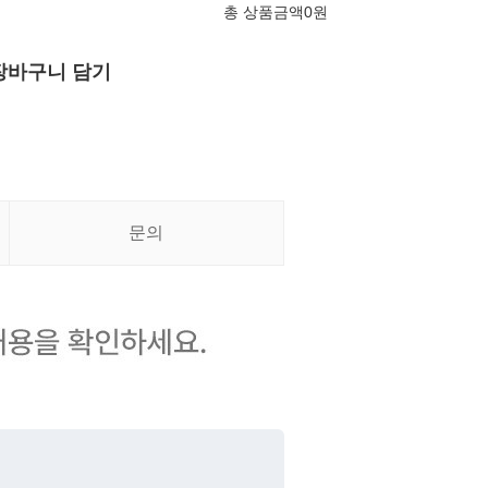
총 상품금액
0
원
장바구니 담기
문의