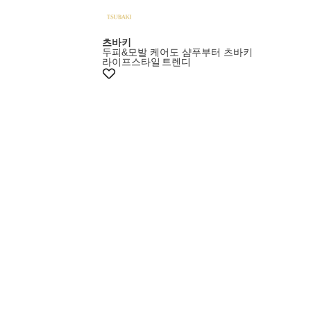
츠바키
두피&모발 케어도 샴푸부터 츠바키
라이프스타일
트렌디