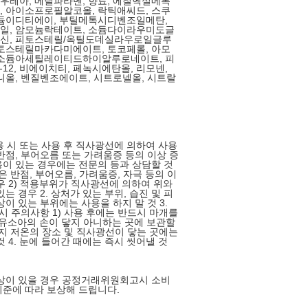
레아, 메틸파라벤, 향료, 에칠헥실메톡
 아이소프로필알코올, 락틱애씨드, 스쿠
소듐이디티에이, 부틸메톡시디벤조일메탄,
일, 암모늄락테이트, 소듐다이라우미도글
신, 피토스테릴/옥틸도데실라우로일글루
토스테릴마카다미에이트, 토코페롤, 아모
 소듐아세틸레이티드하이알루로네이트, 피
-12, 비에이치티, 페녹시에탄올, 리모넨,
니올, 벤질벤조에이트, 시트로넬올, 시트랄
사용 시 또는 사용 후 직사광선에 의하여 사용
반점, 부어오름 또는 가려움증 등의 이상 증
이 있는 경우에는 전문의 등과 상담할 것
붉은 반점, 부어오름, 가려움증, 자극 등의 이
우 2) 적용부위가 직사광선에 의하여 위와
는 경우 2. 상처가 있는 부위, 습진 및 피
상이 있는 부위에는 사용을 하지 말 것 3.
 시 주의사항 1) 사용 후에는 반드시 마개를
) 유소아의 손이 닿지 아니하는 곳에 보관할
 내지 저온의 장소 및 직사광선이 닿는 곳에는
것 4. 눈에 들어간 때에는 즉시 씻어낼 것
상이 있을 경우 공정거래위원회고시 소비
준에 따라 보상해 드립니다.