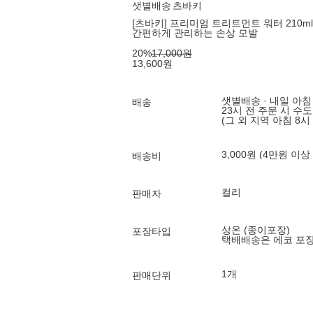
샛별배송
츠바키
[츠바키] 프리미엄 트리트먼트 워터 210ml
간편하게 관리하는 손상 모발
20
%
17,000
원
13,600
원
샛별배송 · 내일 아침
배송
23시 전 주문 시 수
(그 외 지역 아침 8시
3,000원 (4만원 이상
배송비
컬리
판매자
상온 (종이포장)
포장타입
택배배송은 에코 포
1개
판매단위