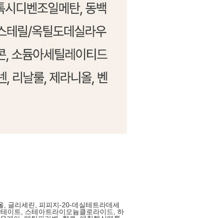
올, 글리세린, 피피지-20-데실테트라데세
듐락테이트, 스테아트라이모늄클로라이드, 하