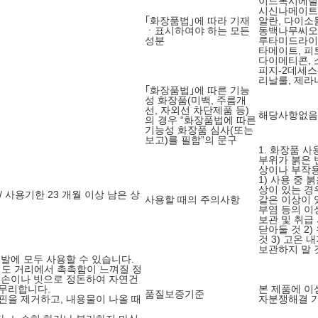
이드록시에틸우
시신나메이트,
｢화장품법｣에 따라 기재
알란, 다이
ㆍ표시하여야 하는 모든
동백나무씨오
성분
루타미드라이
타메이트, 피
다이메티콘,
피지-2데세스
리날룰, 제라
｢화장품법｣에 따른 기능
성 화장품(미백, 주름개
선, 자외선 차단제품 등)
해당사항없음
의 경우 “화장품법에 따른
기능성 화장품 심사(또는
보고)를 필함”의 문구
1. 화장품 
부위가 붉은 
상이나 부작용
1) 사용 중 
상이 있는 경
/ 사용기한 23 개월 이상 남은 상
사용할 때의 주의사항
같은 이상이 있
부염 등의 이
보관 및 취급
닫아둘 것 2
것 3) 고온
보관하지 말 
모발에 모두 사용할 수 있습니다.
 정도 거리에서 촉촉함이 느껴질 정
 손이나 빗으로 정돈하여 자연건
마무리합니다.
본 제품에 이
품질보증기준
핀을 제거하고, 내용물이 나올 때
자분쟁해결 기