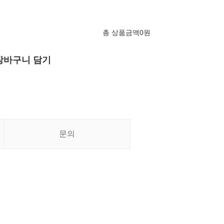
총 상품금액
0
원
장바구니 담기
문의