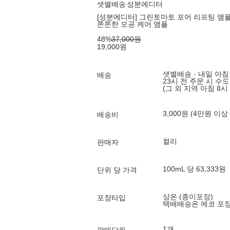
샛별배송
성분에디터
[성분에디터] 그린토마토 포어 리프팅 앰플 
쫀쫀한 모공 케어 앰플
48
%
37,000
원
19,000
원
샛별배송 · 내일 아침
배송
23시 전 주문 시 수
(그 외 지역 아침 8시
3,000원 (4만원 이상
배송비
컬리
판매자
100mL 당 63,333원
단위 당 가격
상온 (종이포장)
포장타입
택배배송은 에코 포
1개