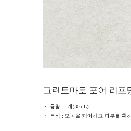
그린토마토 포어 리프
・ 용량
: 1개(30mL)
・ 특징
: 모공을 케어하고 피부를 환