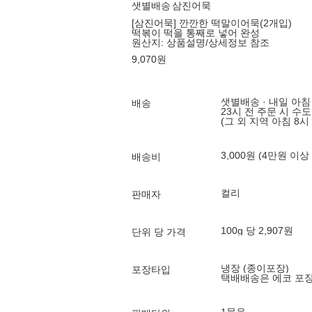
샛별배송
삼진어묵
[삼진어묵] 깐깐한 떡말이어묵(2개입)
떡볶이 떡을 통째로 넣어 완성
원산지:
상품설명/상세정보 참조
9,070
원
샛별배송 · 내일 아침
배송
23시 전 주문 시 수
(그 외 지역 아침 8시
3,000원 (4만원 이상
배송비
컬리
판매자
100g 당 2,907원
단위 당 가격
냉장 (종이포장)
포장타입
택배배송은 에코 포