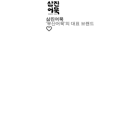
+15%쿠폰
삼진어묵
'부산어묵'의 대표 브랜드