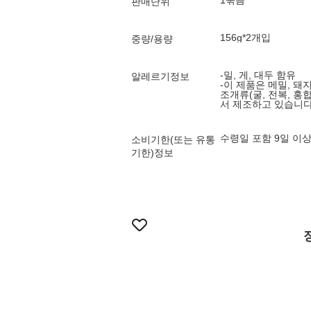
1묶음
판매단위
156g*2개입
중량/용량
-밀, 게, 대두 함유
알레르기정보
-이 제품은 메밀, 돼지
조개류(굴, 전복, 홍
서 제조하고 있습니다
수령일 포함 9일 이
소비기한(또는 유통
기한)정보