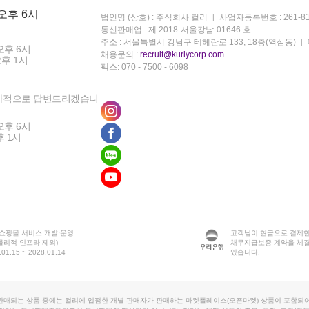
 오후 6시
법인명 (상호) : 주식회사 컬리
사업자등록번호 : 261-81
통신판매업 : 제 2018-서울강남-01646 호
주소 : 서울특별시 강남구 테헤란로 133, 18층(역삼동)
오후 6시
채용문의 :
recruit@kurlycorp.com
오후 1시
팩스: 070 - 7500 - 6098
차적으로 답변드리겠습니
오후 6시
후 1시
 쇼핑몰 서비스 개발·운영
고객님이 현금으로 결제한
물리적 인프라 제외)
채무지급보증 계약을 체
1.15 ~ 2028.01.14
있습니다.
판매되는 상품 중에는 컬리에 입점한 개별 판매자가 판매하는 마켓플레이스(오픈마켓) 상품이 포함되어