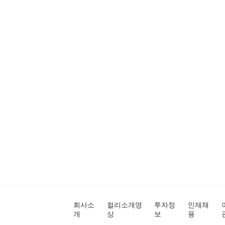
회사소
컬리소개영
투자정
인재채
개
상
보
용