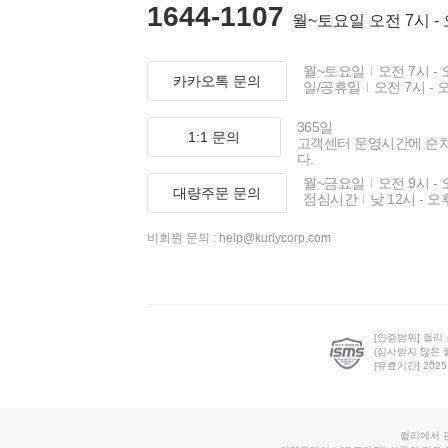
1644-1107
월~토요일 오전 7시 -
월~토요일
오전 7시 - 
카카오톡 문의
일/공휴일
오전 7시 - 
365일
1:1 문의
고객센터 운영시간에 순
다.
월~금요일
오전 9시 - 
대량주문 문의
점심시간
낮 12시 - 오
비회원 문의 :
help@kurlycorp.com
[인증범위] 컬리
(심사받지 않은 
[유효기간] 2025.0
컬리에서 