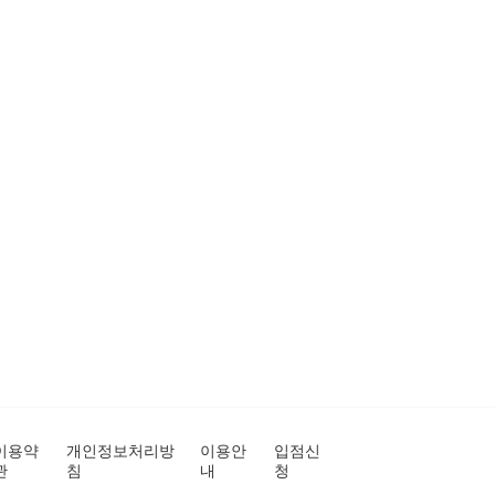
이용약
개인정보처리방
이용안
입점신
관
침
내
청