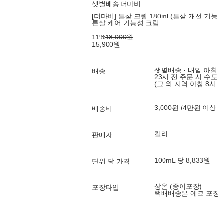
샛별배송
더마비
[더마비] 튼살 크림 180ml (튼살 개선 기
튼살 케어 기능성 크림
11
%
18,000
원
15,900
원
샛별배송 · 내일 아침
배송
23시 전 주문 시 수
(그 외 지역 아침 8시
3,000원 (4만원 이상
배송비
컬리
판매자
100mL 당 8,833원
단위 당 가격
상온 (종이포장)
포장타입
택배배송은 에코 포