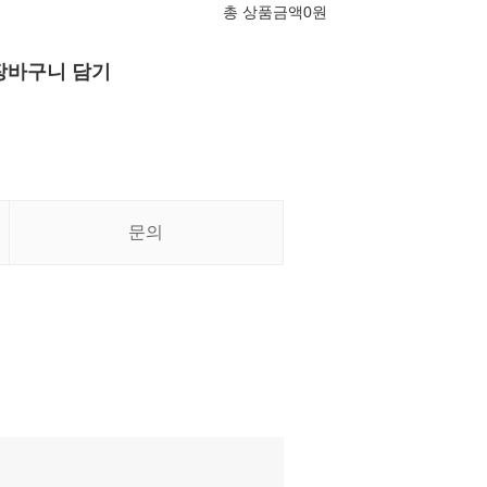
총 상품금액
0
원
장바구니 담기
문의