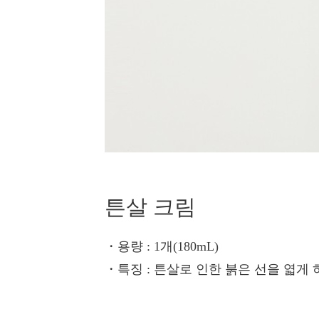
튼살 크림
・용량
: 1개(180mL)
・특징
: 튼살로 인한 붉은 선을 엷게