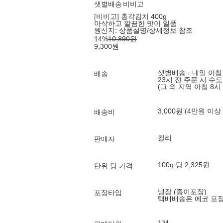
샛별배송
비비고
[비비고] 총각김치 400g
아삭하고 깔끔한 맛이 일품
원산지:
상품설명/상세정보 참조
14
%
10,890
원
9,300
원
샛별배송 · 내일 아침
배송
23시 전 주문 시 수
(그 외 지역 아침 8시
3,000원 (4만원 이상
배송비
컬리
판매자
100g 당 2,325원
단위 당 가격
냉장 (종이포장)
포장타입
택배배송은 에코 포