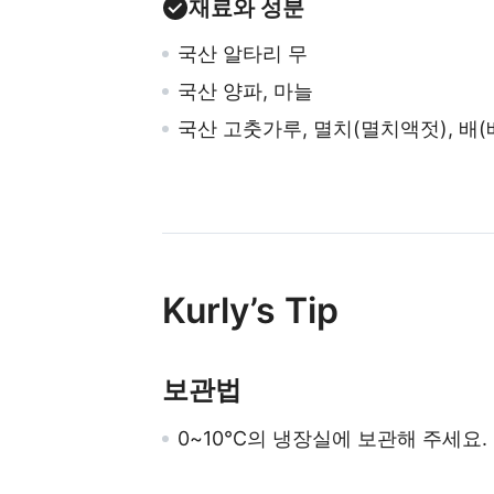
재료와 성분
국산 알타리 무
국산 양파, 마늘
국산 고춧가루, 멸치(멸치액젓), 배(
Kurly’s Tip
보관법
0~10℃의 냉장실에 보관해 주세요.