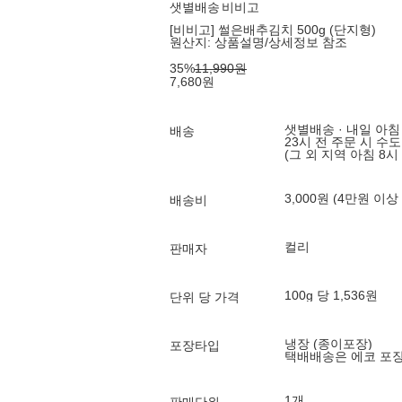
샛별배송
비비고
[비비고] 썰은배추김치 500g (단지형)
원산지:
상품설명/상세정보 참조
35
%
11,990
원
7,680
원
샛별배송 · 내일 아침
배송
23시 전 주문 시 수
(그 외 지역 아침 8시
3,000원 (4만원 이상
배송비
컬리
판매자
100g 당 1,536원
단위 당 가격
냉장 (종이포장)
포장타입
택배배송은 에코 포
1개