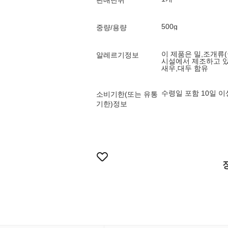
판매단위
500g
중량/용량
이 제품은 밀,조개류(
알레르기정보
시설에서 제조하고 
새우,대두 함유
수령일 포함 10일 
소비기한(또는 유통
기한)정보