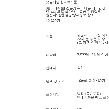
샛별배송
한국맥꾸룸
[한국맥꾸룸] 깊은맛 우러나는 맥국간장
한 스푼으로 살아나는 깔끔한 감칠맛
원산지:
상품설명/상세정보 참조
12,300
원
샛별배송 · 내일 아침
배송
23시 전 주문 시 수
(그 외 지역 아침 8시
3,000원 (4만원 이상
배송비
컬리
판매자
100mL 당 2,460원
단위 당 가격
냉장 (종이포장)
포장타입
택배배송은 에코 포