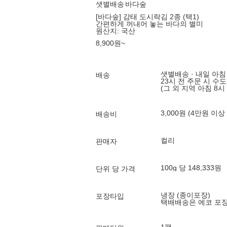
샛별배송
바다숲
[바다숲] 감태 도시락김 2종 (택1)
간편하게 꺼내어 놓는 바다의 별미
원산지:
국산
8,900
원
~
샛별배송 · 내일 아침
배송
23시 전 주문 시 수
(그 외 지역 아침 8시
3,000원 (4만원 이상
배송비
컬리
판매자
100g 당 148,333원
단위 당 가격
냉장 (종이포장)
포장타입
택배배송은 에코 포