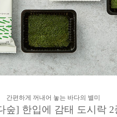
간편하게 꺼내어 놓는 바다의 별미
다숲] 한입에 감태 도시락 2