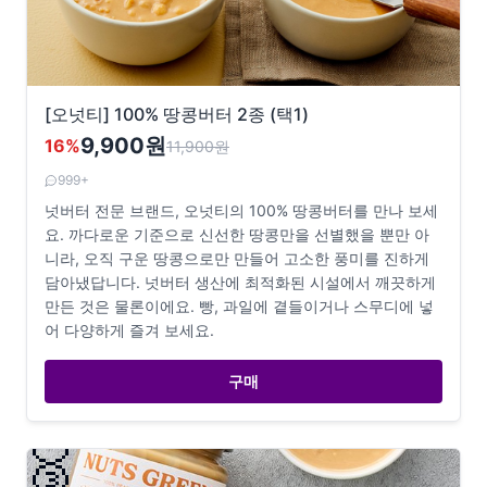
[오넛티] 100% 땅콩버터 2종 (택1)
9,900원
16
%
11,900
원
999+
넛버터 전문 브랜드, 오넛티의 100% 땅콩버터를 만나 보세
요. 까다로운 기준으로 신선한 땅콩만을 선별했을 뿐만 아
니라, 오직 구운 땅콩으로만 만들어 고소한 풍미를 진하게
담아냈답니다. 넛버터 생산에 최적화된 시설에서 깨끗하게
만든 것은 물론이에요. 빵, 과일에 곁들이거나 스무디에 넣
어 다양하게 즐겨 보세요.
구매
🥉