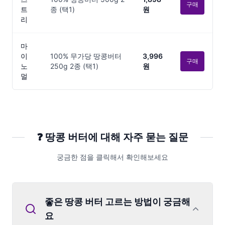
구매
트
종 (택1)
원
리
마
이
100% 무가당 땅콩버터
3,996
구매
노
250g 2종 (택1)
원
멀
❓
땅콩 버터
에 대해 자주 묻는 질문
궁금한 점을 클릭해서 확인해보세요
좋은 땅콩 버터 고르는 방법이 궁금해
요