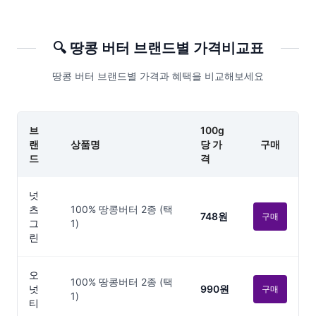
🔍
땅콩 버터
브랜드별 가격비교표
땅콩 버터 브랜드별 가격과 혜택을 비교해보세요
브
100g
랜
상품명
당 가
구매
드
격
넛
츠
100% 땅콩버터 2종 (택
748원
구매
그
1)
린
오
100% 땅콩버터 2종 (택
넛
990원
구매
1)
티