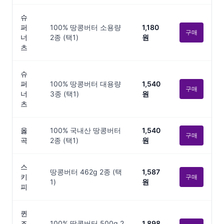
슈
퍼
100% 땅콩버터 소용량
1,180
구매
너
2종 (택1)
원
츠
슈
퍼
100% 땅콩버터 대용량
1,540
구매
너
3종 (택1)
원
츠
옳
100% 국내산 땅콩버터
1,540
구매
곡
2종 (택1)
원
스
땅콩버터 462g 2종 (택
1,587
키
구매
1)
원
피
퀸
즈
100% 땅콩버터 500g 2
1,898