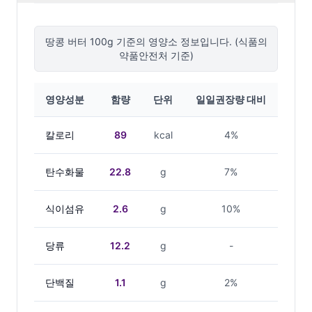
땅콩 버터
100g 기준의 영양소 정보입니다. (식품의
약품안전처 기준)
영양성분
함량
단위
일일권장량 대비
칼로리
89
kcal
4%
탄수화물
22.8
g
7%
식이섬유
2.6
g
10%
당류
12.2
g
-
단백질
1.1
g
2%