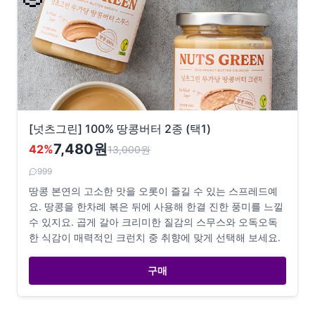
[넛츠그린] 100% 땅콩버터 2종 (택1)
7,480원
42
%
13,000
원
999
땅콩 본연의 고소한 맛을 오롯이 즐길 수 있는 스프레드예
요. 땅콩을 한차례 볶은 뒤에 사용해 한결 진한 풍미를 느낄
수 있지요. 곱게 갈아 크리미한 질감의 스무스와 오독오독
한 식감이 매력적인 크런치 중 취향에 맞게 선택해 보세요.
구매