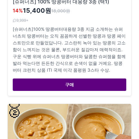
[슈퍼너츠] 100% 땅콩버터 대용량 3종 (택1)
15,400원
14
%
18,000
원
9,999+
[슈퍼너츠]100% 땅콩버터대용량 3종 지금 소개하는 슈퍼
너츠의 땅콩버터는 오직 꼼꼼하게 선별한 땅콩과 땅콩 페이
스트만으로 만들었답니다. 고스란히 녹아 있는 땅콩의 고소
함이 느껴지는 것은 물론, 부드러운 질감마저 매력적이죠.
구운 식빵 위에 슈퍼너츠 땅콩버터와 달콤한 슈퍼잼을 함께
발라 먹는다면 든든한 간식으로 손색이 없을 거예요. 땅콩
버터 크런치 상품 ITI 국제 미각 품평원 3스타 수상.
구매
🥈