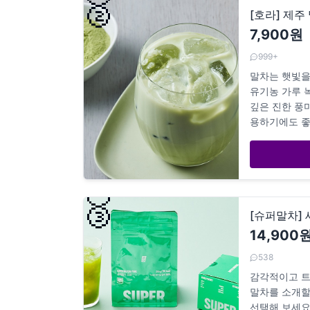
🥈
[호라] 제주
7,900원
999+
말차는 햇빛을
유기농 가루 
깊은 진한 풍
용하기에도 좋
🥉
[슈퍼말차]
14,900
538
감각적이고 트
말차를 소개할
선택해 보세요