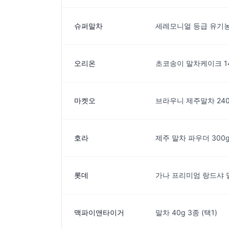
슈퍼말차
세레모니얼 등급 유기농
오리온
초코송이 말차케이크 1
마켓오
브라우니 제주말차 240
호라
제주 말차 파우더 300
롯데
가나 프리미엄 랑드샤 말
맥파이앤타이거
말차 40g 3종 (택1)