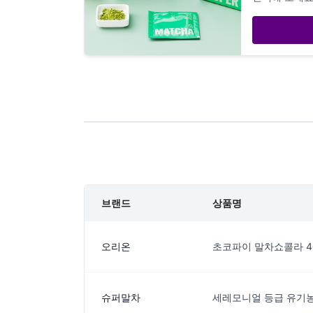
브랜드
상품명
오리온
초코파이 말차쇼콜라 4
슈퍼말차
세레모니얼 등급 유기농