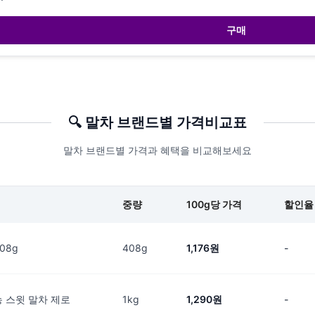
구매
🔍
말차
브랜드별 가격비교표
말차 브랜드별 가격과 혜택을 비교해보세요
중량
100g당 가격
할인율
08g
408g
1,176원
-
 스윗 말차 제로
1kg
1,290원
-