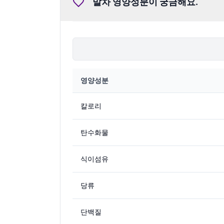
말차
영양성분이 궁금해요.
영양성분
칼로리
탄수화물
식이섬유
당류
단백질