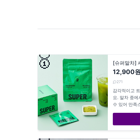
🥇
[슈퍼말차]
12,900
271
감각적이고 트
요. 말차 중
수 있어 만족