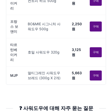
컨트리 하프 500g
구매
이커
원
리
프랑
BO&MIE 시그니처 사
2,250
스 보
구매
워도우 500g
원
앤미
타르
틴베
3,125
호밀 사워도우 320g
구매
이커
원
리
멀티그레인 사워도우
5,663
MJP
구매
브레드 (300g X 2개)
원
❓
사워도우
에 대해 자주 묻는 질문