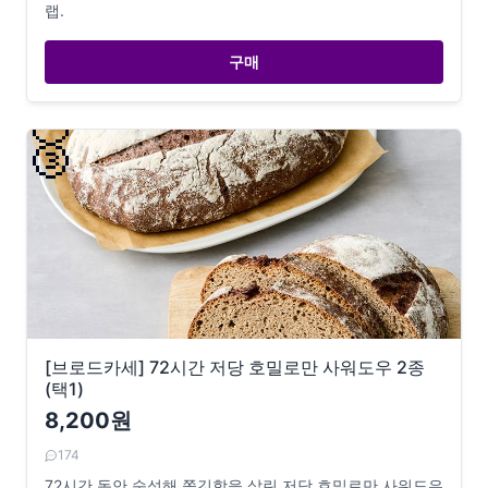
랩.
구매
🥉
[브로드카세] 72시간 저당 호밀로만 사워도우 2종
(택1)
8,200원
174
72시간 동안 숙성해 쫄깃함을 살린 저당 호밀로만 사워도우