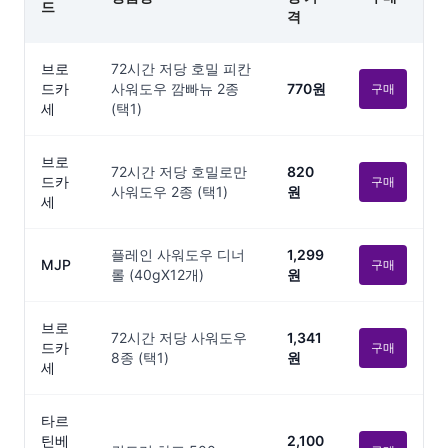
드
격
브로
72시간 저당 호밀 피칸
드카
사워도우 깜빠뉴 2종
770원
구매
세
(택1)
브로
72시간 저당 호밀로만
820
드카
구매
사워도우 2종 (택1)
원
세
플레인 사워도우 디너
1,299
MJP
구매
롤 (40gX12개)
원
브로
72시간 저당 사워도우
1,341
드카
구매
8종 (택1)
원
세
타르
틴베
2,100