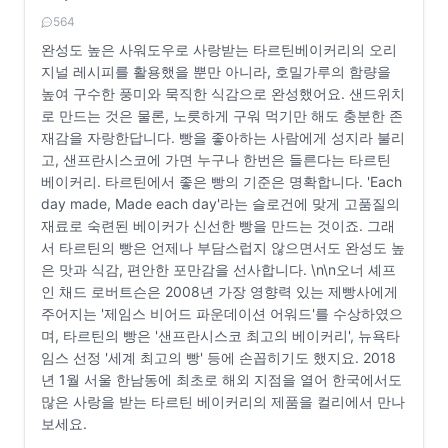
564
완성도 높은 사워도우로 사랑받는 타르틴베이커리의 오리
지널 레시피를 활용했을 뿐만 아니라, 호밀가루의 함량을
높여 구수한 풍미와 묵직한 식감으로 완성했어요. 샌드위치
로 만드는 것은 물론, 노릇하게 구워 먹기만 해도 충분한 존
재감을 자랑한답니다. 빵을 좋아하는 사람에게 성지라 불리
고, 샌프란시스코에 가면 누구나 한번은 들른다는 타르틴
베이커리. 타르틴에서 좋은 빵의 기준은 명확합니다. 'Each
day made, Made each day'라는 슬로건에 맞게 고품질의
재료로 숙련된 베이커가 신선한 빵을 만드는 것이죠. 그래
서 타르틴의 빵은 언제나 부담스럽지 않으면서도 완성도 높
은 맛과 식감, 편안한 포만감을 선사합니다. \n\n오너 셰프
인 채드 로버트슨은 2008년 가장 영향력 있는 제빵사에게
주어지는 '제임스 비어드 파운데이션 어워드'를 수상하였으
며, 타르틴의 빵은 '샌프란시스코 최고의 베이커리', 뉴욕타
임스 선정 '세계 최고의 빵' 등에 손꼽히기도 했지요. 2018
년 1월 서울 한남동에 최초로 해외 지점을 열어 한국에서도
많은 사랑을 받는 타르틴 베이커리의 제품을 컬리에서 만나
보세요.