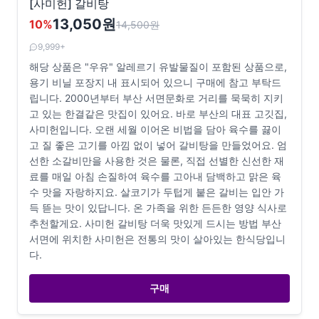
[사미헌] 갈비탕
13,050원
10
%
14,500
원
9,999+
해당 상품은 "우유" 알레르기 유발물질이 포함된 상품으로,
용기 비닐 포장지 내 표시되어 있으니 구매에 참고 부탁드
립니다. 2000년부터 부산 서면문화로 거리를 묵묵히 지키
고 있는 한결같은 맛집이 있어요. 바로 부산의 대표 고깃집,
사미헌입니다. 오랜 세월 이어온 비법을 담아 육수를 끓이
고 질 좋은 고기를 아낌 없이 넣어 갈비탕을 만들었어요. 엄
선한 소갈비만을 사용한 것은 물론, 직접 선별한 신선한 재
료를 매일 아침 손질하여 육수를 고아내 담백하고 맑은 육
수 맛을 자랑하지요. 살코기가 두텁게 붙은 갈비는 입안 가
득 뜯는 맛이 있답니다. 온 가족을 위한 든든한 영양 식사로
추천할게요. 사미헌 갈비탕 더욱 맛있게 드시는 방법 부산
서면에 위치한 사미헌은 전통의 맛이 살아있는 한식당입니
다.
구매