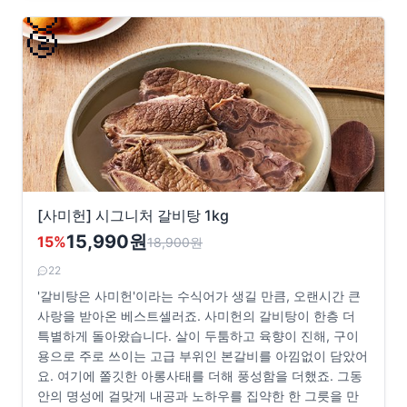
🥈
[사미헌] 시그니처 갈비탕 1kg
15,990원
15
%
18,900
원
22
'갈비탕은 사미헌'이라는 수식어가 생길 만큼, 오랜시간 큰
사랑을 받아온 베스트셀러죠. 사미헌의 갈비탕이 한층 더
특별하게 돌아왔습니다. 살이 두툼하고 육향이 진해, 구이
용으로 주로 쓰이는 고급 부위인 본갈비를 아낌없이 담았어
요. 여기에 쫄깃한 아롱사태를 더해 풍성함을 더했죠. 그동
안의 명성에 걸맞게 내공과 노하우를 집약한 한 그릇을 만