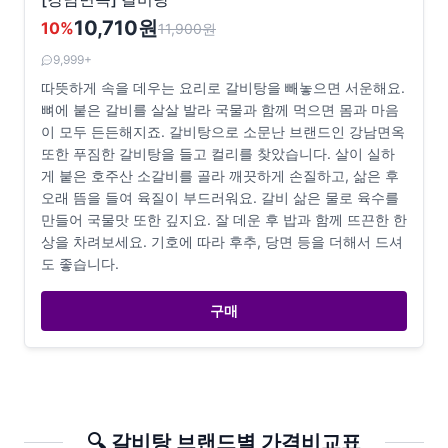
10,710원
10
%
11,900
원
9,999+
따뜻하게 속을 데우는 요리로 갈비탕을 빼놓으면 서운해요.
뼈에 붙은 갈비를 살살 발라 국물과 함께 먹으면 몸과 마음
이 모두 든든해지죠. 갈비탕으로 소문난 브랜드인 강남면옥
또한 푸짐한 갈비탕을 들고 컬리를 찾았습니다. 살이 실하
게 붙은 호주산 소갈비를 골라 깨끗하게 손질하고, 삶은 후
오래 뜸을 들여 육질이 부드러워요. 갈비 삶은 물로 육수를
만들어 국물맛 또한 깊지요. 잘 데운 후 밥과 함께 뜨끈한 한
상을 차려보세요. 기호에 따라 후추, 당면 등을 더해서 드셔
도 좋습니다.
구매
🔍
갈비탕
브랜드별 가격비교표