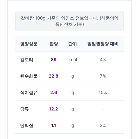
갈비탕
100g 기준의 영양소 정보입니다. (식품의약
품안전처 기준)
영양성분
함량
단위
일일권장량 대비
칼로리
89
kcal
4%
탄수화물
22.8
g
7%
식이섬유
2.6
g
10%
당류
12.2
g
-
단백질
1.1
g
2%