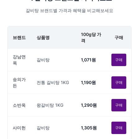
갈비탕 브랜드별 가격과 혜택을 비교해보세요
100g당 가
브랜드
상품명
구매
격
강남면
갈비탕
1,071원
구매
옥
숭의가
전통 갈비탕 1KG
1,190원
구매
든
소반옥
왕갈비탕 1KG
1,290원
구매
사미헌
갈비탕
1,305원
구매