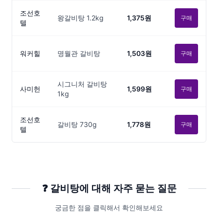
조선호
왕갈비탕 1.2kg
1,375원
구매
텔
워커힐
명월관 갈비탕
1,503원
구매
시그니처 갈비탕
사미헌
1,599원
구매
1kg
조선호
갈비탕 730g
1,778원
구매
텔
❓
갈비탕
에 대해 자주 묻는 질문
궁금한 점을 클릭해서 확인해보세요