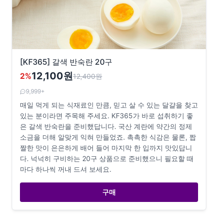
[KF365] 갈색 반숙란 20구
12,100원
2
%
12,400
원
9,999+
매일 먹게 되는 식재료인 만큼, 믿고 살 수 있는 달걀을 찾고
있는 분이라면 주목해 주세요. KF365가 바로 섭취하기 좋
은 갈색 반숙란을 준비했답니다. 국산 계란에 약간의 정제
소금을 더해 알맞게 익혀 만들었죠. 촉촉한 식감은 물론, 짭
짤한 맛이 은은하게 배어 들어 마지막 한 입까지 맛있답니
다. 넉넉히 구비하는 20구 상품으로 준비했으니 필요할 때
마다 하나씩 꺼내 드셔 보세요.
구매