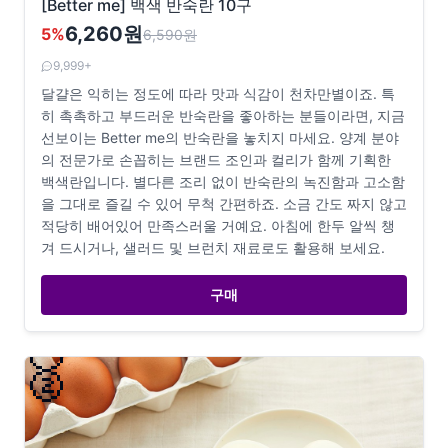
[Better me] 백색 반숙란 10구
6,260원
5
%
6,590
원
9,999+
달걀은 익히는 정도에 따라 맛과 식감이 천차만별이죠. 특
히 촉촉하고 부드러운 반숙란을 좋아하는 분들이라면, 지금
선보이는 Better me의 반숙란을 놓치지 마세요. 양계 분야
의 전문가로 손꼽히는 브랜드 조인과 컬리가 함께 기획한
백색란입니다. 별다른 조리 없이 반숙란의 녹진함과 고소함
을 그대로 즐길 수 있어 무척 간편하죠. 소금 간도 짜지 않고
적당히 배어있어 만족스러울 거예요. 아침에 한두 알씩 챙
겨 드시거나, 샐러드 및 브런치 재료로도 활용해 보세요.
구매
🥈