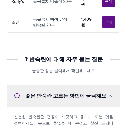
Kurly's
동물복지 반숙란 20구
구매
원
동물복지 백색 유정
1,409
조인
구매
반숙란 20구
원
❓
반숙란
에 대해 자주 묻는 질문
궁금한 점을 클릭해서 확인해보세요
좋은 반숙란 고르는 방법이 궁금해요
신선한 반숙란은 껍질이 깨끗하고 윤기가 도는 것을
선택하세요. 손으로 들었을 때 무겁고 찰진 느낌이