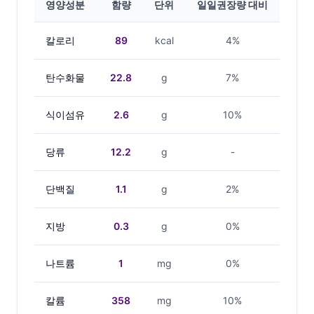
영양성분
함량
단위
일일권장량 대비
칼로리
89
kcal
4%
탄수화물
22.8
g
7%
식이섬유
2.6
g
10%
당류
12.2
g
-
단백질
1.1
g
2%
지방
0.3
g
0%
나트륨
1
mg
0%
칼륨
358
mg
10%