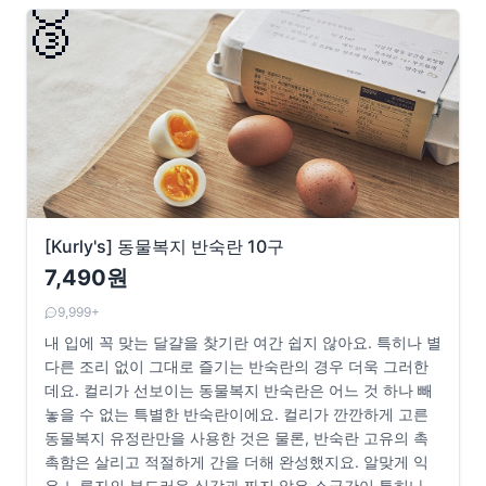
🥉
[Kurly's] 동물복지 반숙란 10구
7,490원
9,999+
내 입에 꼭 맞는 달걀을 찾기란 여간 쉽지 않아요. 특히나 별
다른 조리 없이 그대로 즐기는 반숙란의 경우 더욱 그러한
데요. 컬리가 선보이는 동물복지 반숙란은 어느 것 하나 빼
놓을 수 없는 특별한 반숙란이에요. 컬리가 깐깐하게 고른
동물복지 유정란만을 사용한 것은 물론, 반숙란 고유의 촉
촉함은 살리고 적절하게 간을 더해 완성했지요. 알맞게 익
은 노른자의 부드러운 식감과 짜지 않은 소금간이 특히나