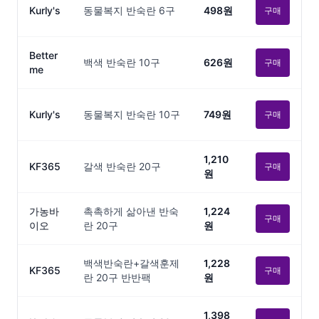
Kurly's
동물복지 반숙란 6구
498원
구매
Better
백색 반숙란 10구
626원
구매
me
Kurly's
동물복지 반숙란 10구
749원
구매
1,210
KF365
갈색 반숙란 20구
구매
원
가농바
촉촉하게 삶아낸 반숙
1,224
구매
이오
란 20구
원
백색반숙란+갈색훈제
1,228
KF365
구매
란 20구 반반팩
원
1,398