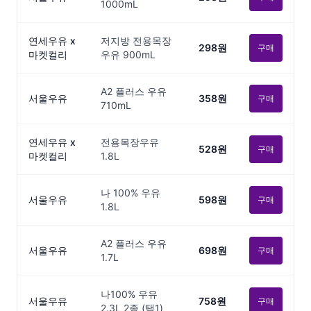
1000mL
연세우유 x
저지방 전용목장
298원
구매
마켓컬리
우유 900mL
A2 플러스 우유
서울우유
358원
구매
710mL
연세우유 x
전용목장우유
528원
구매
마켓컬리
1.8L
나 100% 우유
서울우유
598원
구매
1.8L
A2 플러스 우유
서울우유
698원
구매
1.7L
나100% 우유
서울우유
758원
구매
2.3L 2종 (택1)