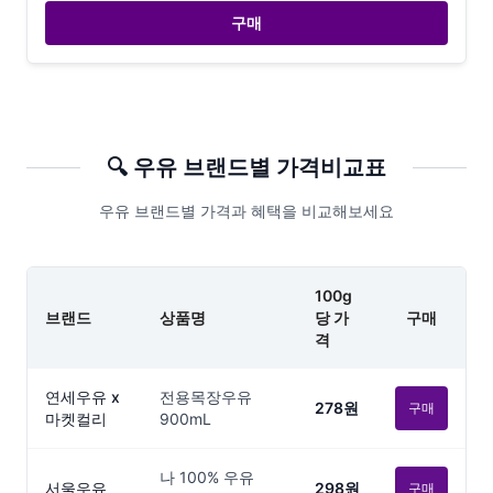
구매
🔍
우유
브랜드별 가격비교표
우유 브랜드별 가격과 혜택을 비교해보세요
100g
브랜드
상품명
당 가
구매
격
연세우유 x
전용목장우유
278원
구매
마켓컬리
900mL
나 100% 우유
서울우유
298원
구매