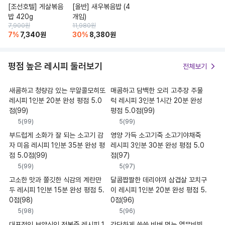
[조선호텔] 게살볶음
[올반] 새우볶음밥 (4
밥 420g
개입)
7,900
원
11,980
원
7
%
7,340
원
30
%
8,380
원
평점 높은 레시피 둘러보기
전체보기
새콤하고 청량감 있는 무알콜모히또
매콤하고 담백한 오리 고추장 주물
레시피 1인분 20분 완성 평점 5.0
럭 레시피 3인분 1시간 20분 완성
점(99)
평점 5.0점(99)
5
(
99
)
5
(
99
)
부드럽게 소화가 잘 되는 소고기 감
영양 가득 소고기죽 소고기야채죽
자 미음 레시피 1인분 35분 완성 평
레시피 3인분 30분 완성 평점 5.0
점 5.0점(99)
점(97)
5
(
99
)
5
(
97
)
고소한 맛과 쫄깃한 식감의 계란만
달콤짭짤한 데리야끼 삼겹살 꼬치구
두 레시피 1인분 15분 완성 평점 5.
이 레시피 1인분 20분 완성 평점 5.
0점(98)
0점(96)
5
(
98
)
5
(
96
)
대표적인 보양식인 전복죽 레시피 1
간단하게 쓱쓱 비벼 먹는 열무비빔