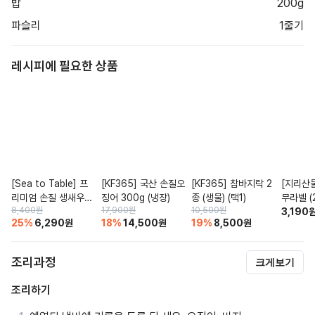
밥
200g
파슬리
1줄기
레시피에 필요한 상품
[Sea to Table] 프
[KF365] 국산 손질오
[KF365] 참바지락 2
[지리산물
리미엄 손질 생새우살
징어 300g (냉장)
종 (생물) (택1)
무라벨 (2
8,400
원
17,900
원
10,500
원
2종(택1)(냉동)(26/3
3,190
25
%
6,290
원
18
%
14,500
원
19
%
8,500
원
0 사이즈)
조리과정
크게보기
조리하기