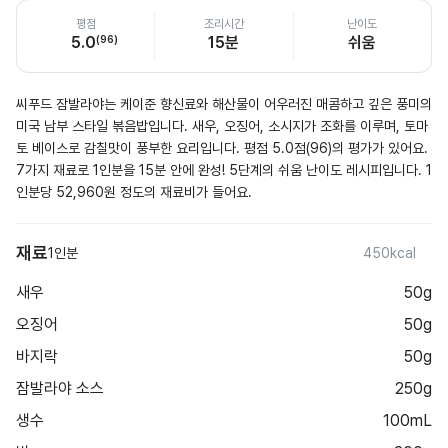
평점
조리시간
난이도
5.0
(
96
)
15분
쉬움
씨푸드 잠발라야는 케이준 향신료와 해산물이 어우러진 매콤하고 깊은 풍미의 
미국 남부 스타일 볶음밥입니다. 새우, 오징어, 소시지가 조화를 이루며, 토마
토 베이스로 감칠맛이 풍부한 요리입니다. 평점 5.0점(96)의 평가가 있어요. 
7가지 재료로 1인분을 15분 안에 완성! 5단계의 쉬움 난이도 레시피입니다. 1
인분당 52,960원 정도의 재료비가 들어요.
재료
1인분
450kcal
새우
50g
오징어
50g
바지락
50g
잠발라야 소스
250g
생수
100mL