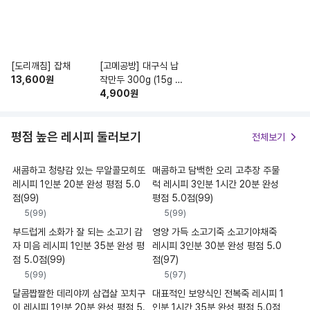
[도리깨침] 잡채
[고메공방] 대구식 납
13,600
원
작만두 300g (15g x
20입)
4,900
원
평점 높은 레시피 둘러보기
전체보기
새콤하고 청량감 있는 무알콜모히또
매콤하고 담백한 오리 고추장 주물
레시피 1인분 20분 완성 평점 5.0
럭 레시피 3인분 1시간 20분 완성
점(99)
평점 5.0점(99)
5
(
99
)
5
(
99
)
부드럽게 소화가 잘 되는 소고기 감
영양 가득 소고기죽 소고기야채죽
자 미음 레시피 1인분 35분 완성 평
레시피 3인분 30분 완성 평점 5.0
점 5.0점(99)
점(97)
5
(
99
)
5
(
97
)
달콤짭짤한 데리야끼 삼겹살 꼬치구
대표적인 보양식인 전복죽 레시피 1
이 레시피 1인분 20분 완성 평점 5.
인분 1시간 35분 완성 평점 5.0점