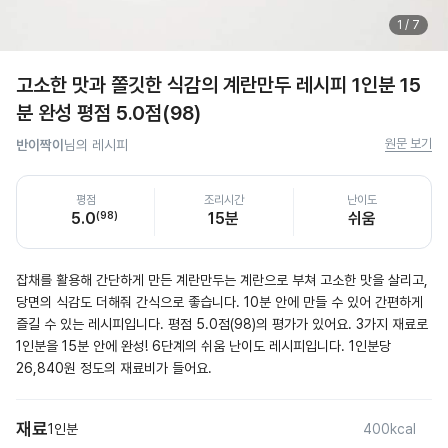
1
/
7
고소한 맛과 쫄깃한 식감의 계란만두 레시피 1인분 15
분 완성 평점 5.0점(98)
원문 보기
반이짝이
님의 레시피
평점
조리시간
난이도
5.0
(
98
)
15분
쉬움
잡채를 활용해 간단하게 만든 계란만두는 계란으로 부쳐 고소한 맛을 살리고, 
당면의 식감도 더해줘 간식으로 좋습니다. 10분 안에 만들 수 있어 간편하게 
즐길 수 있는 레시피입니다. 평점 5.0점(98)의 평가가 있어요. 3가지 재료로 
1인분을 15분 안에 완성! 6단계의 쉬움 난이도 레시피입니다. 1인분당 
26,840원 정도의 재료비가 들어요.
재료
1인분
400kcal