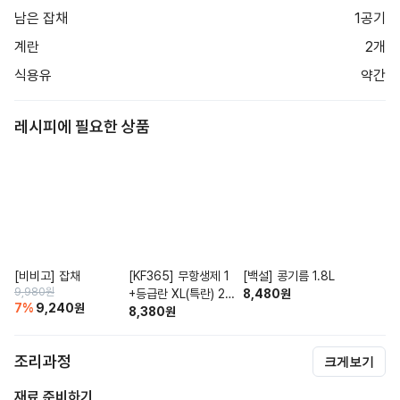
남은 잡채
1공기
계란
2개
식용유
약간
레시피에 필요한 상품
[비비고] 잡채
[KF365] 무항생제 1
[백설] 콩기름 1.8L
9,980
원
+등급란 XL(특란) 20
8,480
원
7
%
9,240
원
구
8,380
원
조리과정
크게보기
재료 준비하기