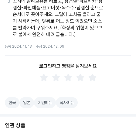
꼬치에 올리브유를 바르고, 삼겹살-파프리카-삼
겹살-파인애플-표고버섯-옥수수-삼겹살 순으로
순서대로 꽂아주세요. 그릴에 꼬치를 올리고 굽
기 시작하는데, 앞뒤로 어느 정도 익었으면 소스
를 발라가며 구워주세요. (화상의 위험이 있으므
로 불에서 완전히 내려 굽습니다.)
등록
2024. 11. 13
수정
2024. 12. 09
로그인하고 평점을 남겨보세요
한국
일본
메인메뉴
식사메뉴
연관 상품