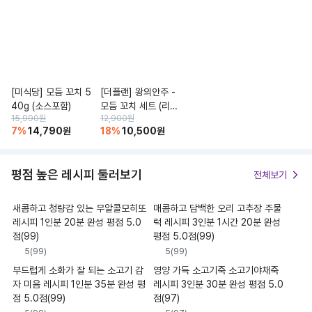
[미식당] 모듬 꼬치 5
[더플랜] 왕의안주 -
40g (소스포함)
모듬 꼬치 세트 (리뉴
15,990
원
12,900
원
얼)
7
%
14,790
원
18
%
10,500
원
평점 높은 레시피 둘러보기
전체보기
새콤하고 청량감 있는 무알콜모히또
매콤하고 담백한 오리 고추장 주물
레시피 1인분 20분 완성 평점 5.0
럭 레시피 3인분 1시간 20분 완성
점(99)
평점 5.0점(99)
5
(
99
)
5
(
99
)
부드럽게 소화가 잘 되는 소고기 감
영양 가득 소고기죽 소고기야채죽
자 미음 레시피 1인분 35분 완성 평
레시피 3인분 30분 완성 평점 5.0
점 5.0점(99)
점(97)