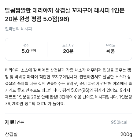
달콤짭짤한 데리야끼 삼겹살 꼬치구이 레시피 1인분
20분 완성 평점 5.0점(96)
컬리
님의 레시피
평점
조리시간
난이도
5.0
(
96
)
20분
쉬움
데리야끼 소스에 잘 배어든 삼겹살과 각종 채소가 어우러져 입맛을 돋우는 캠
핑 및 바비큐 파티에 적합한 꼬치구이입니다. 짭짤하면서도 달콤한 소스가 삼
겹살의 풍미를 더욱 깊게 만들어주는 요리로, 준비 과정이 간단해 야외에서 즐
기기도 좋고 안주로도 최고입니다. 평점 5.0점(96)의 평가가 있어요. 9가지 
재료로 1인분을 20분 안에 완성! 3단계의 쉬움 난이도 레시피입니다. 1인분당 
79,290원 정도의 재료비가 들어요.
재료
1인분
950kcal
삼겹살
200g