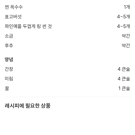
찐 옥수수
1개
표고버섯
4~5개
파인애플 두껍게 링 썬 것
4~5개
소금
약간
후추
약간
양념
간장
4 큰술
미림
4 큰술
꿀
1 큰술
레시피에 필요한 상품