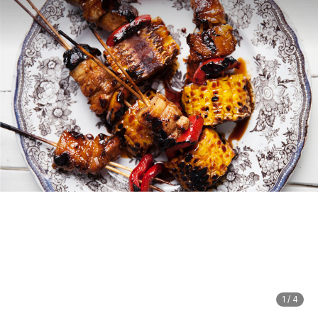
1
/
4