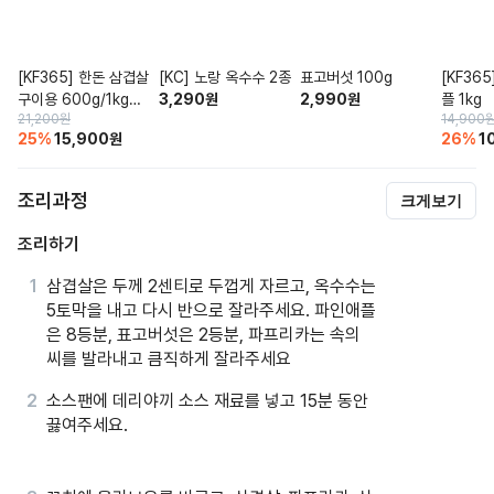
[KF365] 한돈 삼겹살
[KC] 노랑 옥수수 2종
표고버섯 100g
[KF36
구이용 600g/1kg
3,290
원
2,990
원
플 1kg
21,200
원
14,900
(냉장)
25
%
15,900
원
26
%
1
조리과정
크게보기
조리하기
삼겹살은 두께 2센티로 두껍게 자르고, 옥수수는
5토막을 내고 다시 반으로 잘라주세요. 파인애플
은 8등분, 표고버섯은 2등분, 파프리카는 속의
씨를 발라내고 큼직하게 잘라주세요
소스팬에 데리야끼 소스 재료를 넣고 15분 동안
끓여주세요.