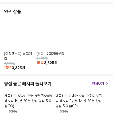
연관 상품
[아침엔본죽] 쇠고기
[본죽] 소고기버섯죽
4,500
원
죽
15
%
3,825
원
4,500
원
15
%
3,825
원
평점 높은 레시피 둘러보기
전체보기
새콤하고 청량감 있는 무알콜모히또
매콤하고 담백한 오리 고추장 주물
레시피 1인분 20분 완성 평점 5.0
럭 레시피 3인분 1시간 20분 완성
점(99)
평점 5.0점(99)
5
(
99
)
5
(
99
)