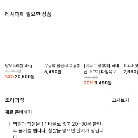
레시피에 필요한 상품
달보드레쌀 4kg
무농약 찹쌀500g/통
[이목 무항생제] 국내
표고버섯 
23,900
원
5,490
원
산 소고기 다짐육 20
2,990
14
%
20,500
원
11,870
원
0g (냉장)
20
%
9,490
원
조리과정
크게보기
재료 준비하기
맵쌀과 찹쌀을 1:1 비율로 씻고 20~30분 불린
후 물기를 뺍니다. 찹쌀을 넣으면 찰기가 생깁니
다.