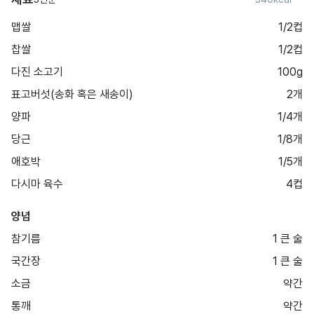
맵쌀
1/2컵
찹쌀
1/2컵
다진 소고기
100g
표고버섯(송화 혹은 새송이)
2개
양파
1/4개
당근
1/8개
애호박
1/5개
다시마 육수
4컵
양념
참기름
1 큰 술
국간장
1 큰 술
소금
약간
통깨
약간